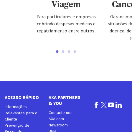
Viagem
Canc
Para particulares e empresas
Garantimo
cobrindo despesas medicas e
situações d
repatriamento entre outros.
doença, de
s
ACESSO RÁPIDO
AXA PARTNERS
& YOU
Informações
Contacte-nos
Relevantes para o
AXA.com
Cliente
Newsroom
Prevenção de
Blog
Riscos de