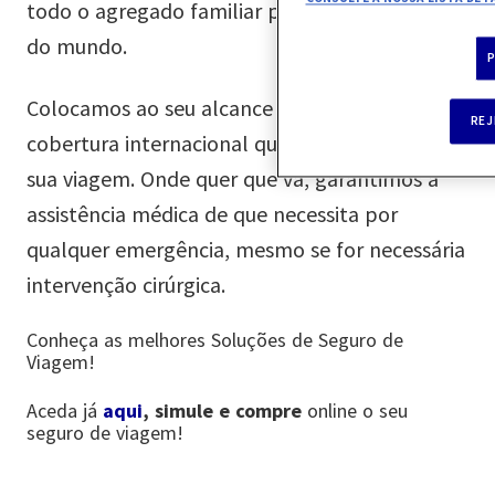
todo o agregado familiar para qualquer parte
do mundo.
P
Colocamos ao seu alcance uma rede médica de
REJ
cobertura internacional que o protegerá na
sua viagem. Onde quer que vá, garantimos a
assistência médica de que necessita por
qualquer emergência, mesmo se for necessária
intervenção cirúrgica.
Conheça as melhores Soluções de Seguro de
Viagem!
Aceda já
aqui
, simule e compre
online o seu
seguro de viagem!