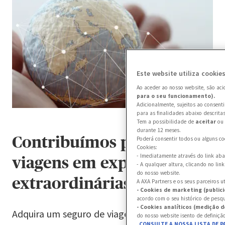
4
3
3
3
8
8
5
4
4
4
9
9
6
5
5
5
Este website utiliza cookie
Ao aceder ao nosso website, são ac
para o seu funcionamento).
7
6
6
6
Adicionalmente, sujeitos ao consent
para as finalidades abaixo descritas
Tem a possibilidade de
aceitar
ou
durante 12 meses.
Contribuímos para tornar
Poderá consentir todos ou alguns co
8
7
7
7
Cookies:
- Imediatamente através do link ab
viagens em experiências
- A qualquer altura, clicando no lin
do nosso website.
9
8
8
8
extraordinárias
A AXA Partners e os seus parceiros u
- Cookies de marketing (public
acordo com o seu histórico de pesqui
- Cookies analíticos (medição 
Adquira um seguro de viagem para si e/ou para
9
9
9
do nosso website isento de definição
CONSULTE A NOSSA LISTA DE P