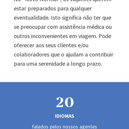
0
estar preparados para qualquer
eventualidade. Isto significa não ter que
1
se preocupar com assistência médica ou
outros inconvenientes em viagem. Pode
2
oferecer aos seus clientes e/ou
colaboradores que o ajudam a contribuir
0
para uma serenidade a longo prazo.
3
1
4
2
0
0
5
IDIOMAS
3
1
falados pelos nossos agentes