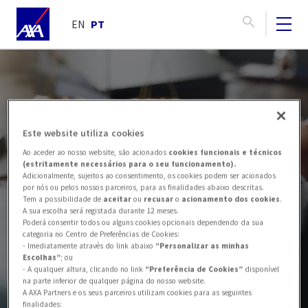
EN
PT
Política de
Este website utiliza cookies
Ao aceder ao nosso website, são acionados
cookies funcionais e técnicos
Whistleblowing
(estritamente necessários para o seu funcionamento).
Adicionalmente, sujeitos ao consentimento, os cookies podem ser acionados
por nós ou pelos nossos parceiros, para as finalidades abaixo descritas.
Tem a possibilidade de
aceitar
ou
recusar
o
acionamento dos cookies
.
(Política de Denúncia
A sua escolha será registada durante 12 meses.
Poderá consentir todos ou alguns cookies opcionais dependendo da sua
categoria no Centro de Preferências de Cookies:
de Irregularidades)
- Imediatamente através do link abaixo
“Personalizar as minhas
Escolhas”
; ou
- A qualquer altura, clicando no link
“Preferência de Cookies”
disponível
na parte inferior de qualquer página do nosso website.
A AXA Partners e os seus parceiros utilizam cookies para as seguintes
finalidades: