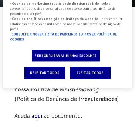
- Cookies de marketing (publicidade direcionada)
, de modo a
apresentar publicidade personalizada de acordo com o seu histórico de
pesquisa e o seu perfil.
- Cookies analíticos (medição de tráfego do website)
, para compilar
estatísticas baseadas na utilização do nosso website isento de definição de
perfis.
Nos termos Legais e Regulamentares em
CONSULTE A NOSSA LISTA DE PARCEIROS E A NOSSA POLÍTICA DE
COOKIES
vigor, a AXA Partners disponibiliza meios
de contacto para receção de
PERSONALISAR AS MINHAS ESCOLHAS
Participação de Irregularidades Internas.
REJEITAR TODOS
ACEITAR TODOS
Para mais informações aceda abaixo à
nossa Política de
Whistleblowing
(Política de Denúncia de Irregularidades)
Aceda
aqui
ao documento.