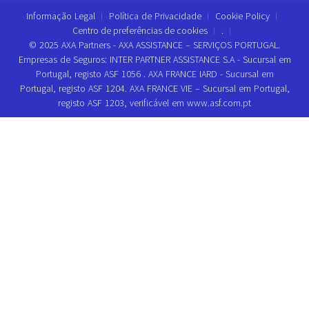
Informação Legal
Política de Privacidade
Cookie Policy
Centro de preferências de cookies
.
© 2025 AXA Partners - AXA ASSISTANCE – SERVIÇOS PORTUGAL.
Empresas de Seguros: INTER PARTNER ASSISTANCE S.A - Sucursal em
Portugal, registo ASF 1056 . AXA FRANCE IARD - Sucursal em
Portugal, registo ASF 1204. AXA FRANCE VIE – Sucursal em Portugal,
registo ASF 1203, verificável em www.asf.com.pt