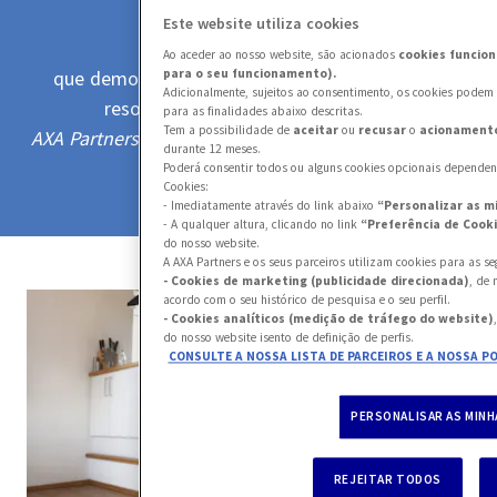
8
7
7
7
7
Este website utiliza cookies
DE TEMPO MÉDIO
5
7
3
Ao aceder ao nosso website, são acionados
cookies funcion
que demora um técnico a chegar ao local para
para o seu funcionamento).
9
8
8
8
8
Adicionalmente, sujeitos ao consentimento, os cookies podem 
resolver a situação de emergência
para as finalidades abaixo descritas.
6
8
4
Tem a possibilidade de
aceitar
ou
recusar
o
acionamento
AXA Partners’ Business Partners Satisfaction Survey
durante 12 meses.
9
9
9
9
B-Pulse, Dec. 2020
Poderá consentir todos ou alguns cookies opcionais dependend
Cookies:
7
9
5
- Imediatamente através do link abaixo
“Personalizar as m
- A qualquer altura, clicando no link
“Preferência de Cook
do nosso website.
A AXA Partners e os seus parceiros utilizam cookies para as se
8
- Cookies de marketing (publicidade direcionada)
, de
6
acordo com o seu histórico de pesquisa e o seu perfil.
- Cookies analíticos (medição de tráfego do website)
do nosso website isento de definição de perfis.
9
CONSULTE A NOSSA LISTA DE PARCEIROS E A NOSSA PO
7
PERSONALISAR AS MIN
8
REJEITAR TODOS