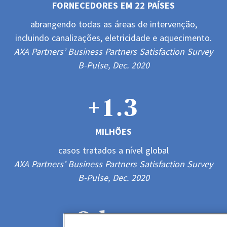
FORNECEDORES EM 22 PAÍSES
2
1
1
1
1
abrangendo todas as áreas de intervenção,
1
incluindo canalizações, eletricidade e aquecimento.
3
2
2
2
2
AXA Partners’ Business Partners Satisfaction Survey
0
2
B-Pulse, Dec. 2020
4
3
3
3
3
+
1
.
3
5
4
4
4
4
MILHÕES
2
4
0
casos tratados a nível global
6
5
5
5
5
AXA Partners’ Business Partners Satisfaction Survey
3
5
1
B-Pulse, Dec. 2020
7
6
6
6
6
4
6
<
2
h
o
r
a
s